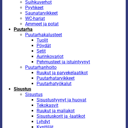
Suihkuverhot
Pyyhkeet
Saunatarvikkeet
WC-harjat
Ammeet ja potat
Puutarha
Puutarhakalusteet
Tuolit
Pöydät
Setit
Aurinkovarjot
Pehmusteet ja istuintyynyt
Puutarhanhoito
Ruukut ja parvekelaatikot
Puutarhatarvikkeet
Puutarhatyökalut
Sisustus
Sisustus
Sisustustyynyt ja huovat
Tekokasvit
Ruukut ja maljakot
Sisustuskorit ja -laatikot
Lyhdyt
Kynttilät