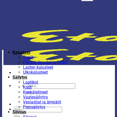
Kalusteet
Tuolit
Pöydät, lipastot ja hyllyt
Lasten kalusteet
Ulkokalusteet
Säilytys
Laatikot
Etsi:
Korit
Kenkätelineet
Vaatesäilytys
Vesiastiat ja ämpärit
Piensäilytys
Etsi:
Siivous
Siivous