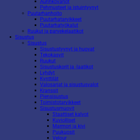
Aurinkovarjot
Pehmusteet ja istuintyynyt
Puutarhanhoito
Puutarhatarvikkeet
Puutarhatyökalut
Ruukut ja parvekelaatikot
Sisustus
Sisustus
Sisustustyynyt ja huovat
Tekokasvit
Ruukut
Sisustuskorit ja -laatikot
Lyhdyt
Kynttilät
Valosarjat ja sisustusvalot
Kranssit
Piensisustus
Toimistotarvikkeet
Sisustusmuovit
Staattiset kalvot
Kuviolliset
Marmori ja kivi
Puukuosit
Velour