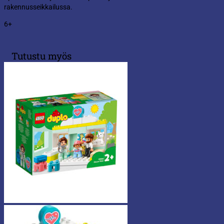
rakennusseikkailussa.
6+
Tutustu myös