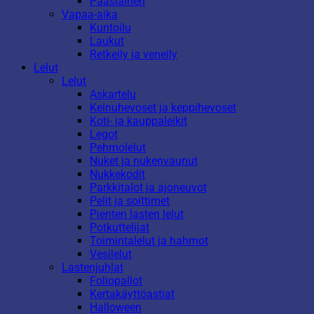
Pääsiäinen
Vapaa-aika
Kuntoilu
Laukut
Retkeily ja veneily
Lelut
Lelut
Askartelu
Keinuhevoset ja keppihevoset
Koti- ja kauppaleikit
Legot
Pehmolelut
Nuket ja nukenvaunut
Nukkekodit
Parkkitalot ja ajoneuvot
Pelit ja soittimet
Pienten lasten lelut
Potkuttelijat
Toimintalelut ja hahmot
Vesilelut
Lastenjuhlat
Foliopallot
Kertakäyttöastiat
Halloween