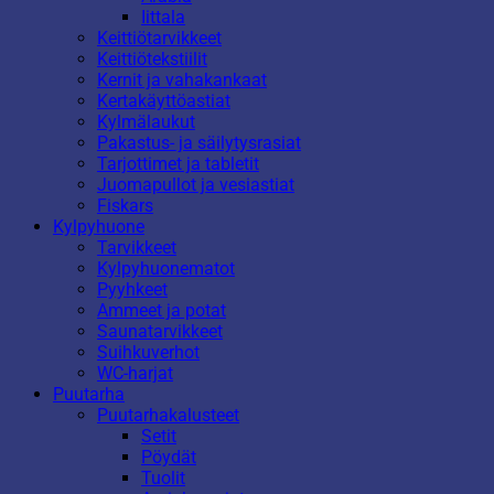
Iittala
Keittiötarvikkeet
Keittiötekstiilit
Kernit ja vahakankaat
Kertakäyttöastiat
Kylmälaukut
Pakastus- ja säilytysrasiat
Tarjottimet ja tabletit
Juomapullot ja vesiastiat
Fiskars
Kylpyhuone
Tarvikkeet
Kylpyhuonematot
Pyyhkeet
Ammeet ja potat
Saunatarvikkeet
Suihkuverhot
WC-harjat
Puutarha
Puutarhakalusteet
Setit
Pöydät
Tuolit