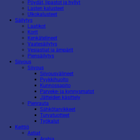
Pöydät, lipastot ja hyllyt
Lasten kalusteet
Ulkokalusteet
Säilytys
Laatikot
Korit
Kenkätelineet
Vaatesäilytys
Vesiastiat ja ämpärit
Piensäilytys
Siivous
Siivous
Siivousvälineet
Pyykkihuolto
Kunnossapito
Parveke- ja kynnysmatot
Jätteiden käsittely
Pienrauta
Sähkötarvikkeet
Turvatuotteet
Työkalut
Keittiö
Astiat
Arabia