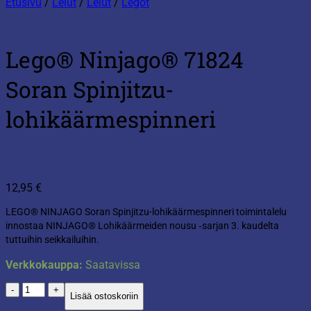
Etusivu
/
Lelut
/
Lelut
/
Legot
Lego® Ninjago® 71824
Soran Spinjitzu-
lohikäärmespinneri
12,95
€
LEGO® NINJAGO Soran Spinjitzu-lohikäärmespinneri toimintalelu
innostaa NINJAGO® Lohikäärmeiden nousu ‑sarjan 3. kaudelta
tuttuihin seikkailuihin.
Verkkokauppa:
Saatavissa
Lego®
Lisää ostoskoriin
Ninjago®