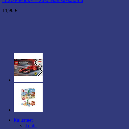
LEGO Friends 41425 Olivian kukkatarha
11,90
€
Kalusteet
Tuolit