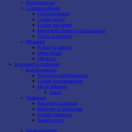
Naamiaisasut
Lastentarvikkeet
Hoitotarvikkeet
Lasten astiat
Lasten kalusteet
Muovitettu frotee ja patjansuojat
Patjat ja peitteet
Pihaleikit
Pulkat ja liukurit
Uima-altaat
Ulkolelut
Saappaat ja sadeasut
Kumisaappaat
Aikuisten kumisaappaat
Lasten kumisaappaat
Muut jalkineet
Sukat
Sadeasut
Aikuisten sadeasut
Käsineet ja päähineet
Lasten sadeasut
Sateenvarjot
Asiakaspalvelu