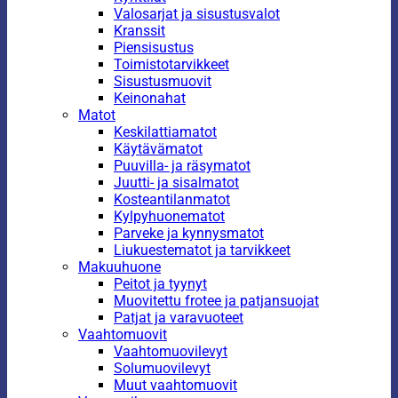
Valosarjat ja sisustusvalot
Kranssit
Piensisustus
Toimistotarvikkeet
Sisustusmuovit
Keinonahat
Matot
Keskilattiamatot
Käytävämatot
Puuvilla- ja räsymatot
Juutti- ja sisalmatot
Kosteantilanmatot
Kylpyhuonematot
Parveke ja kynnysmatot
Liukuestematot ja tarvikkeet
Makuuhuone
Peitot ja tyynyt
Muovitettu frotee ja patjansuojat
Patjat ja varavuoteet
Vaahtomuovit
Vaahtomuovilevyt
Solumuovilevyt
Muut vaahtomuovit