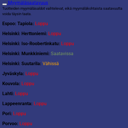
71824
Myymäläsaatavuus
Soran
Tuotteiden myymäläsaldot vaihtelevat, eikä myymäläkohtaista saatavuutta
Spinjitzu-
voida täysin taata.
lohikäärmespinneri
määrä
Espoo: Tapiola:
Loppu
Helsinki: Herttoniemi:
Loppu
Helsinki: Iso-Roobertinkatu:
Loppu
Helsinki: Munkkiniemi:
Saatavissa
Helsinki: Suutarila:
Vähissä
Jyväskyla:
Loppu
Kouvola:
Loppu
Lahti:
Loppu
Lappeenranta:
Loppu
Pori:
Loppu
Porvoo:
Loppu