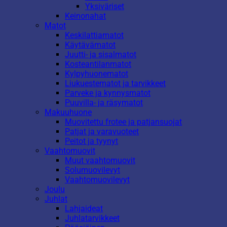
Yksiväriset
Keinonahat
Matot
Keskilattiamatot
Käytävämatot
Juutti- ja sisalmatot
Kosteantilanmatot
Kylpyhuonematot
Liukuestematot ja tarvikkeet
Parveke ja kynnysmatot
Puuvilla- ja räsymatot
Makuuhuone
Muovitettu frotee ja patjansuojat
Patjat ja varavuoteet
Peitot ja tyynyt
Vaahtomuovit
Muut vaahtomuovit
Solumuovilevyt
Vaahtomuovilevyt
Joulu
Juhlat
Lahjaideat
Juhlatarvikkeet