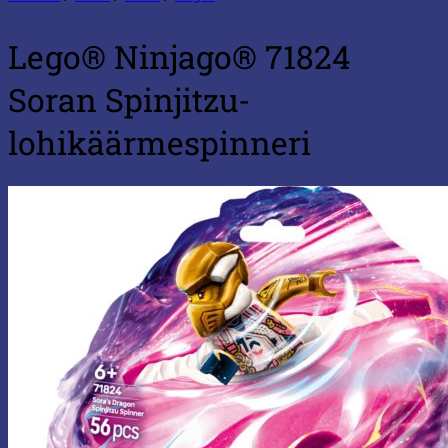
Lego® Ninjago® 71824
Soran Spinjitzu-
lohikäärmespinneri