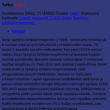
Turku:
Loppu
Tuotetunnus (SKU):
21185003
Osasto:
Legot
Avainsana
tuotteelle
Lego® Ninjago® 71824 Soran Spinjitzu-
lohikäärmespinneri
Kuvaus
Soran Spinjitzu-lohikäärmespinneri (71824) ‑toimintalelu innostaa yli
6-vuotiaat pojat ja tytöt NINJAGO® Lohikäärmeiden nousu ‑TV-
sarjan 3. kaudelta tuttuihin seikkailuihin. Kun pieni LEGO® setti on
valmis, Soran Spinjitzu-lohikäärmespinnerin voi laukaista hurjaan
vauhtiin painikkeella. Spinnerin osuessa vastustajaan 2 voimaosaa
saattaa singahtaa irti. Pieni LEGO setti sisältää 2 minihahmoa: Soran
miekkoineen ja Spinjitzu-lohikäärmespinnereineen sekä
dragonialaisen soturin miekkoineen. Mukana on myös pieni
lohikäärmehahmo. Lapset uppoutuvat roolileikkeihin sekä hyvän ja
pahan välisiin taisteluihin tuttujen NINJAGO-hahmojen parissa. LEGO
NINJAGO sarjan rakennussetit sisältävät robotteja, lohikäärmeitä ja
temppeleitä, joiden parissa lapset voivat uppoutua taistelu-, toiminta‑
ja roolileikkeihin ninjasankareidensa kanssa (setit myydään erikseen).
Kaikki ninjalelusetit voi rakentaa LEGO Builder sovelluksessa, joka
opastaa sinua ja lastasi helpossa ja intuitiivisessa