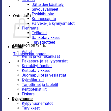
Jätteiden käsittely
Siivousvälineet
Pyykkihuolto
Ostoskori
Kunnossapito
Parveke- ja kynnysmatot
Pienrauta
Työkalut
Sähkötarvikkeet
Turvatuotteet
Ostoskori on tyhjä.
Keittiö
Astiat
Takaisin kauppaan
Kernit ja vahakankaat
Pakastus- ja säilytysrasiat
Kertakäyttöastiat
Keittiötarvikkeet
Juomapullot ja vesiastiat
Kylmälaukut
Tarjottimet ja tabletit
Keittiötekstiilit
Fiskars
Kylpyhuone
Kylpyhuonematot
Tarvikkeet