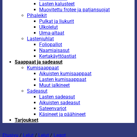
Lasten kalusteet
Muovitettu frotee ja patjansuojat
Pihaleikit
Pulkat ja liukurit
Ulkolelut
Uima-altaat
Lastenjuhlat
Foliopallot
Naamiaisasut
Kertakäyttöastiat
Saappaat ja sadeasut
Kumisaappaat
Aikuisten kumisaappaat
Lasten kumisaappaat
Muut jalkineet
Sadeasut
Lasten sadeasut
Aikuisten sadeasut
Sateenvarjot
Käsineet ja päähineet
Tarjoukset
Etusivu
/
Lelut
/
Lelut
/
Legot