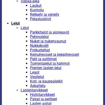
Vapaa-aika
Laukut
Kuntoilu
Retkeily ja veneily
Pelastusliivit
Lelut
Lelut
Parkkitalot ja ajoneuvot
Pehmolelut
Nuket ja nukenvaunut
Nukkekodit
Potkuttelijat
Keinuhevoset ja keppihevoset
Pelit ja soittimet
Toimintalelut ja hahmot
Pienten lasten lelut
Legot
Vesilelut
Koti- ja kauppaleikit
Askartelu
Lastentarvikkeet
Hoitotarvikkeet
Patjat ja peitteet
Lasten astiat