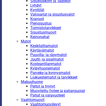
Sisustuskorit ja -laatikot
Lyhdyt
Kynttilät
Valosarjat ja sisustusvalot
Kranssit
Piensisustus
Toimistotarvikkeet
Sisustusmuovit
Keinonahat
Matot
Keskilattiamatot
Käytävämatot
Puuvilla- ja räsymatot
Juutti- ja sisalmatot
Kosteantilanmatot
Kylpyhuonematot
Parveke ja kynnysmatot
Liukuestematot ja tarvikkeet
Makuuhuone
Peitot ja tyynyt
Muovitettu frotee ja patjansuojat
Patjat ja varavuoteet
Vaahtomuovit
Vaahtomuovilevyt