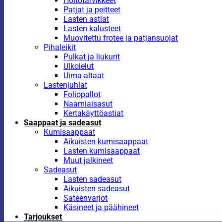
Hoitotarvikkeet
Patjat ja peitteet
Lasten astiat
Lasten kalusteet
Muovitettu frotee ja patjansuojat
Pihaleikit
Pulkat ja liukurit
Ulkolelut
Uima-altaat
Lastenjuhlat
Foliopallot
Naamiaisasut
Kertakäyttöastiat
Saappaat ja sadeasut
Kumisaappaat
Aikuisten kumisaappaat
Lasten kumisaappaat
Muut jalkineet
Sadeasut
Lasten sadeasut
Aikuisten sadeasut
Sateenvarjot
Käsineet ja päähineet
Tarjoukset