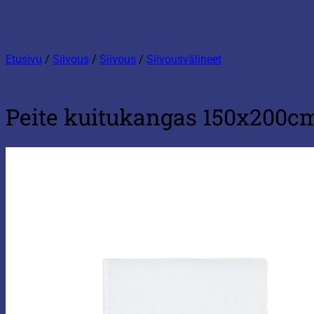
Etusivu
/
Siivous
/
Siivous
/
Siivousvälineet
Peite kuitukangas 150x200c