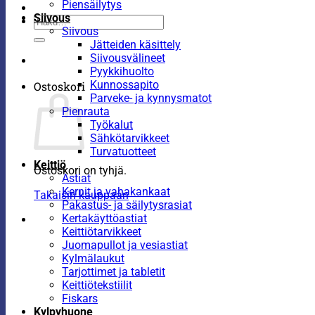
Piensäilytys
Siivous
Etsi:
Siivous
Jätteiden käsittely
Siivousvälineet
Pyykkihuolto
Kunnossapito
Ostoskori
Parveke- ja kynnysmatot
Pienrauta
Työkalut
Sähkötarvikkeet
Turvatuotteet
Keittiö
Ostoskori on tyhjä.
Astiat
Kernit ja vahakankaat
Takaisin kauppaan
Pakastus- ja säilytysrasiat
Kertakäyttöastiat
Keittiötarvikkeet
Juomapullot ja vesiastiat
Kylmälaukut
Tarjottimet ja tabletit
Keittiötekstiilit
Fiskars
Kylpyhuone