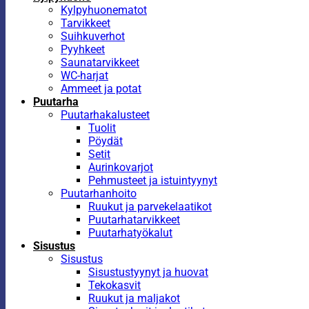
Kylpyhuonematot
Tarvikkeet
Suihkuverhot
Pyyhkeet
Saunatarvikkeet
WC-harjat
Ammeet ja potat
Puutarha
Puutarhakalusteet
Tuolit
Pöydät
Setit
Aurinkovarjot
Pehmusteet ja istuintyynyt
Puutarhanhoito
Ruukut ja parvekelaatikot
Puutarhatarvikkeet
Puutarhatyökalut
Sisustus
Sisustus
Sisustustyynyt ja huovat
Tekokasvit
Ruukut ja maljakot