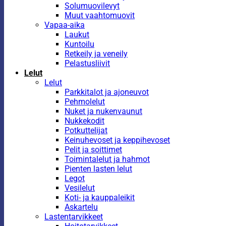
Solumuovilevyt
Muut vaahtomuovit
Vapaa-aika
Laukut
Kuntoilu
Retkeily ja veneily
Pelastusliivit
Lelut
Lelut
Parkkitalot ja ajoneuvot
Pehmolelut
Nuket ja nukenvaunut
Nukkekodit
Potkuttelijat
Keinuhevoset ja keppihevoset
Pelit ja soittimet
Toimintalelut ja hahmot
Pienten lasten lelut
Legot
Vesilelut
Koti- ja kauppaleikit
Askartelu
Lastentarvikkeet