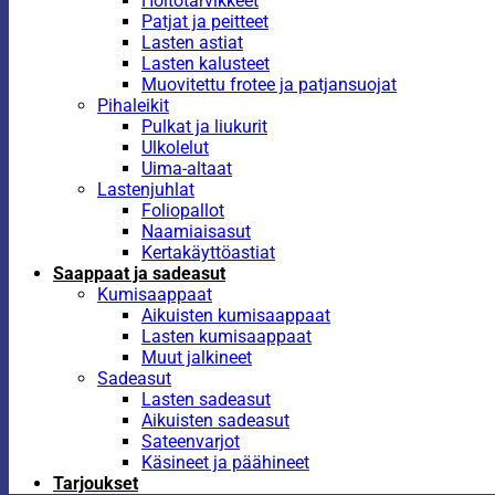
Hoitotarvikkeet
Patjat ja peitteet
Lasten astiat
Lasten kalusteet
Muovitettu frotee ja patjansuojat
Pihaleikit
Pulkat ja liukurit
Ulkolelut
Uima-altaat
Lastenjuhlat
Foliopallot
Naamiaisasut
Kertakäyttöastiat
Saappaat ja sadeasut
Kumisaappaat
Aikuisten kumisaappaat
Lasten kumisaappaat
Muut jalkineet
Sadeasut
Lasten sadeasut
Aikuisten sadeasut
Sateenvarjot
Käsineet ja päähineet
Tarjoukset