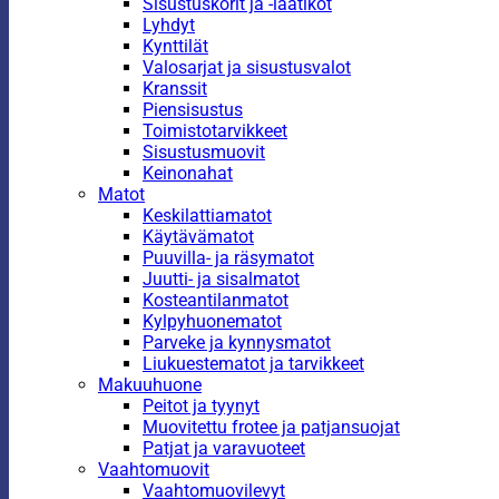
Sisustuskorit ja -laatikot
Lyhdyt
Kynttilät
Valosarjat ja sisustusvalot
Kranssit
Piensisustus
Toimistotarvikkeet
Sisustusmuovit
Keinonahat
Matot
Keskilattiamatot
Käytävämatot
Puuvilla- ja räsymatot
Juutti- ja sisalmatot
Kosteantilanmatot
Kylpyhuonematot
Parveke ja kynnysmatot
Liukuestematot ja tarvikkeet
Makuuhuone
Peitot ja tyynyt
Muovitettu frotee ja patjansuojat
Patjat ja varavuoteet
Vaahtomuovit
Vaahtomuovilevyt