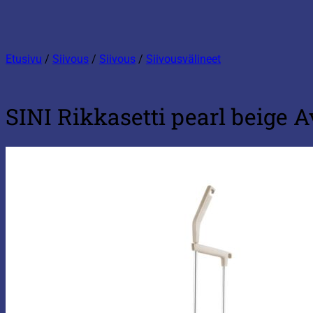
Etusivu
/
Siivous
/
Siivous
/
Siivousvälineet
SINI Rikkasetti pearl beige A