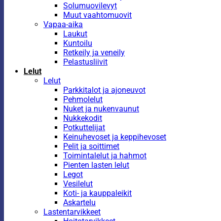
Solumuovilevyt
Muut vaahtomuovit
Vapaa-aika
Laukut
Kuntoilu
Retkeily ja veneily
Pelastusliivit
Lelut
Lelut
Parkkitalot ja ajoneuvot
Pehmolelut
Nuket ja nukenvaunut
Nukkekodit
Potkuttelijat
Keinuhevoset ja keppihevoset
Pelit ja soittimet
Toimintalelut ja hahmot
Pienten lasten lelut
Legot
Vesilelut
Koti- ja kauppaleikit
Askartelu
Lastentarvikkeet