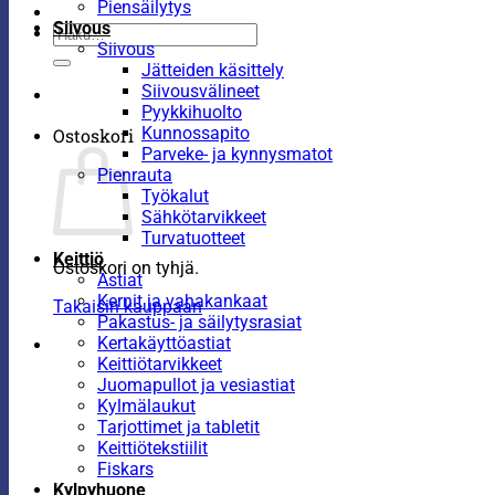
Piensäilytys
Siivous
Etsi:
Siivous
Jätteiden käsittely
Siivousvälineet
Pyykkihuolto
Kunnossapito
Ostoskori
Parveke- ja kynnysmatot
Pienrauta
Työkalut
Sähkötarvikkeet
Turvatuotteet
Keittiö
Ostoskori on tyhjä.
Astiat
Kernit ja vahakankaat
Takaisin kauppaan
Pakastus- ja säilytysrasiat
Kertakäyttöastiat
Keittiötarvikkeet
Juomapullot ja vesiastiat
Kylmälaukut
Tarjottimet ja tabletit
Keittiötekstiilit
Fiskars
Kylpyhuone