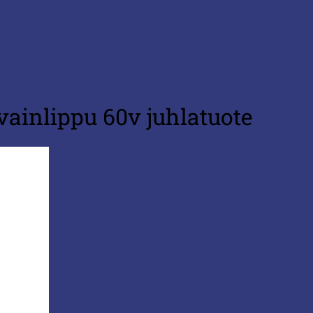
vainlippu 60v juhlatuote