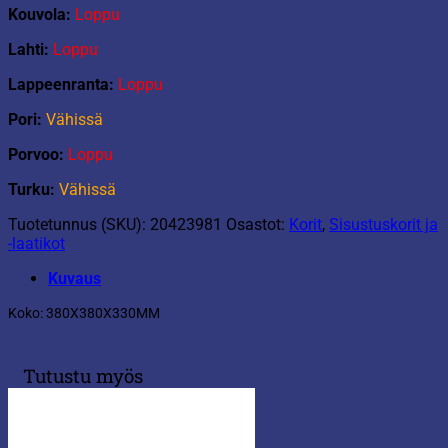
Kouvola:
Loppu
Lahti:
Loppu
Lappeenranta:
Loppu
Pori:
Vähissä
Porvoo:
Loppu
Turku:
Vähissä
Tuotetunnus (SKU):
20423981
Osastot:
Korit
,
Sisustuskorit ja
-laatikot
Kuvaus
Koko: 380X380X330MM
Tutustu myös