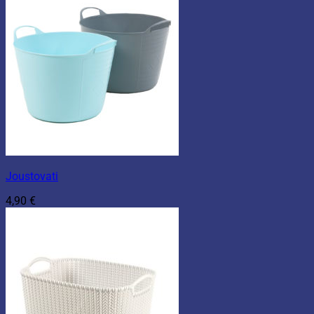
Joustovati
4,90
€