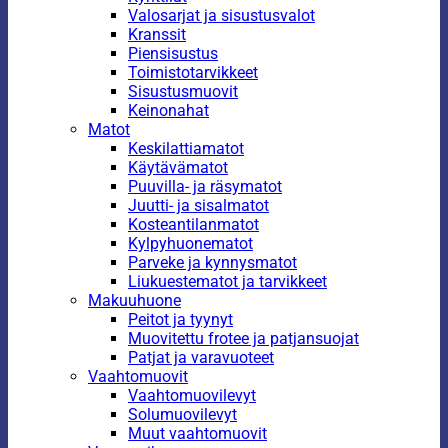
Valosarjat ja sisustusvalot
Kranssit
Piensisustus
Toimistotarvikkeet
Sisustusmuovit
Keinonahat
Matot
Keskilattiamatot
Käytävämatot
Puuvilla- ja räsymatot
Juutti- ja sisalmatot
Kosteantilanmatot
Kylpyhuonematot
Parveke ja kynnysmatot
Liukuestematot ja tarvikkeet
Makuuhuone
Peitot ja tyynyt
Muovitettu frotee ja patjansuojat
Patjat ja varavuoteet
Vaahtomuovit
Vaahtomuovilevyt
Solumuovilevyt
Muut vaahtomuovit