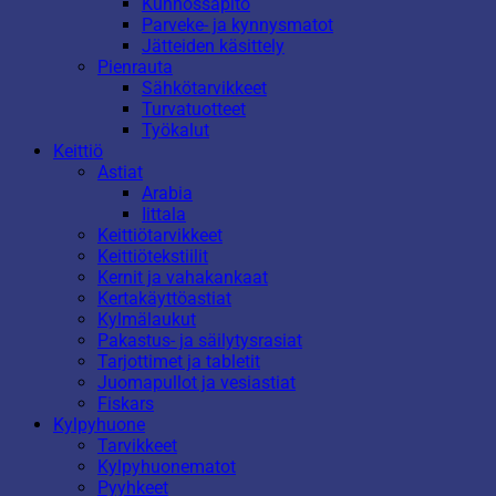
Kunnossapito
Parveke- ja kynnysmatot
Jätteiden käsittely
Pienrauta
Sähkötarvikkeet
Turvatuotteet
Työkalut
Keittiö
Astiat
Arabia
Iittala
Keittiötarvikkeet
Keittiötekstiilit
Kernit ja vahakankaat
Kertakäyttöastiat
Kylmälaukut
Pakastus- ja säilytysrasiat
Tarjottimet ja tabletit
Juomapullot ja vesiastiat
Fiskars
Kylpyhuone
Tarvikkeet
Kylpyhuonematot
Pyyhkeet