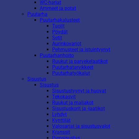
WC-harjat
Ammeet ja potat
Puutarha
Puutarhakalusteet
Tuolit
Pöydät
Setit
Aurinkovarjot
Pehmusteet ja istuintyynyt
Puutarhanhoito
Ruukut ja parvekelaatikot
Puutarhatarvikkeet
Puutarhatyökalut
Sisustus
Sisustus
Sisustustyynyt ja huovat
Tekokasvit
Ruukut ja maljakot
Sisustuskorit ja -laatikot
Lyhdyt
Kynttilät
Valosarjat ja sisustusvalot
Kranssit
Piensisustus