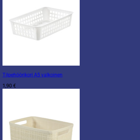
Tilpehöörikori A5 valkoinen
1,90
€