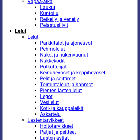
Vapaa-aika
Laukut
Kuntoilu
Retkeily ja veneily
Pelastusliivit
Lelut
Lelut
Parkkitalot ja ajoneuvot
Pehmolelut
Nuket ja nukenvaunut
Nukkekodit
Potkuttelijat
Keinuhevoset ja keppihevoset
Pelit ja soittimet
Toimintalelut ja hahmot
Pienten lasten lelut
Legot
Vesilelut
Koti- ja kauppaleikit
Askartelu
Lastentarvikkeet
Hoitotarvikkeet
Patjat ja peitteet
Lasten astiat