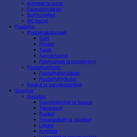
Ammeet ja potat
Saunatarvikkeet
Suihkuverhot
WC-harjat
Puutarha
Puutarhakalusteet
Setit
Pöydät
Tuolit
Aurinkovarjot
Pehmusteet ja istuintyynyt
Puutarhanhoito
Puutarhatarvikkeet
Puutarhatyökalut
Ruukut ja parvekelaatikot
Sisustus
Sisustus
Sisustustyynyt ja huovat
Tekokasvit
Ruukut
Sisustuskorit ja -laatikot
Lyhdyt
Kynttilät