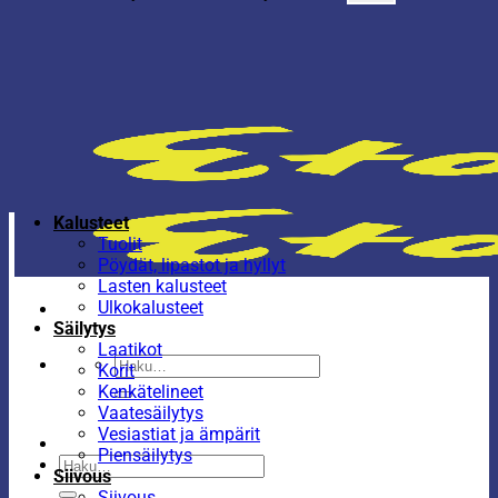
Kalusteet
Tuolit
Pöydät, lipastot ja hyllyt
Lasten kalusteet
Ulkokalusteet
Säilytys
Laatikot
Etsi:
Korit
Kenkätelineet
Vaatesäilytys
Vesiastiat ja ämpärit
Piensäilytys
Etsi:
Siivous
Siivous