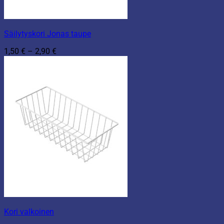
Säilytyskori Jonas taupe
Hintaluokka:
1,50
€
–
2,90
€
1,50 €
-
2,90 €
Kori valkoinen