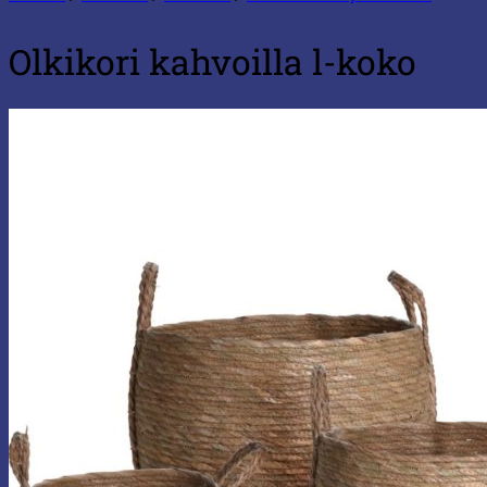
Olkikori kahvoilla l-koko