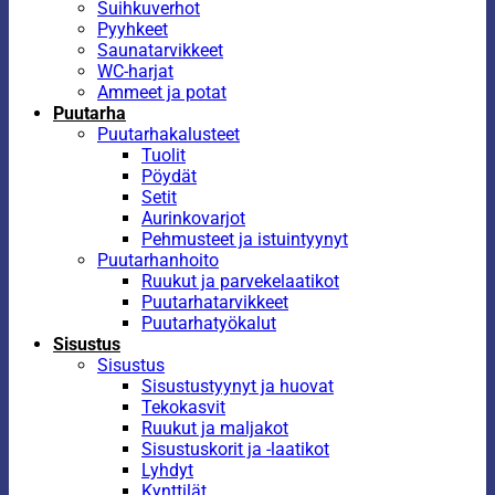
Suihkuverhot
Pyyhkeet
Saunatarvikkeet
WC-harjat
Ammeet ja potat
Puutarha
Puutarhakalusteet
Tuolit
Pöydät
Setit
Aurinkovarjot
Pehmusteet ja istuintyynyt
Puutarhanhoito
Ruukut ja parvekelaatikot
Puutarhatarvikkeet
Puutarhatyökalut
Sisustus
Sisustus
Sisustustyynyt ja huovat
Tekokasvit
Ruukut ja maljakot
Sisustuskorit ja -laatikot
Lyhdyt
Kynttilät