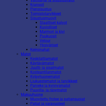
Valosarjat ja sisustusvalot
Kranssit
Piensisustus
Toimistotarvikkeet
Sisustusmuovit
Staattiset kalvot
Kuviolliset
Marmori ja kivi
Puukuosit
Velour
Yksiväriset
Keinonahat
Matot
Keskilattiamatot
Käytävämatot
Juutti- ja sisalmatot
Kosteantilanmatot
Kylpyhuonematot
Liukuestematot ja tarvikkeet
Parveke ja kynnysmatot
Puuvilla- ja räsymatot
Makuuhuone
Muovitettu frotee ja patjansuojat
Patjat ja varavuoteet