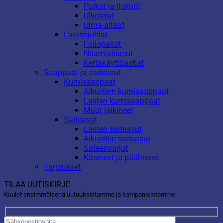
Pulkat ja liukurit
Ulkolelut
Uima-altaat
Lastenjuhlat
Foliopallot
Naamiaisasut
Kertakäyttöastiat
Saappaat ja sadeasut
Kumisaappaat
Aikuisten kumisaappaat
Lasten kumisaappaat
Muut jalkineet
Sadeasut
Lasten sadeasut
Aikuisten sadeasut
Sateenvarjot
Käsineet ja päähineet
Tarjoukset
TILAA UUTISKIRJE
Kuulet ensimmäisenä uutuuksistamme ja kampanjoistamme