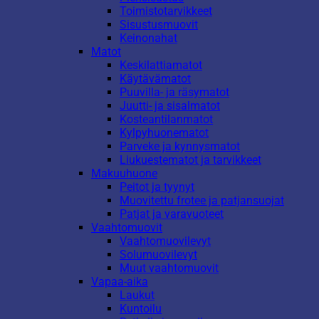
Toimistotarvikkeet
Sisustusmuovit
Keinonahat
Matot
Keskilattiamatot
Käytävämatot
Puuvilla- ja räsymatot
Juutti- ja sisalmatot
Kosteantilanmatot
Kylpyhuonematot
Parveke ja kynnysmatot
Liukuestematot ja tarvikkeet
Makuuhuone
Peitot ja tyynyt
Muovitettu frotee ja patjansuojat
Patjat ja varavuoteet
Vaahtomuovit
Vaahtomuovilevyt
Solumuovilevyt
Muut vaahtomuovit
Vapaa-aika
Laukut
Kuntoilu