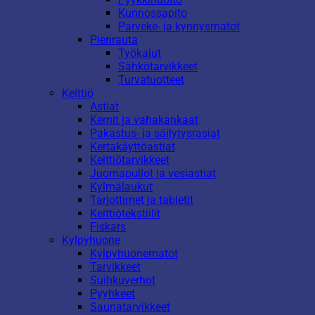
Kunnossapito
Parveke- ja kynnysmatot
Pienrauta
Työkalut
Sähkötarvikkeet
Turvatuotteet
Keittiö
Astiat
Kernit ja vahakankaat
Pakastus- ja säilytysrasiat
Kertakäyttöastiat
Keittiötarvikkeet
Juomapullot ja vesiastiat
Kylmälaukut
Tarjottimet ja tabletit
Keittiötekstiilit
Fiskars
Kylpyhuone
Kylpyhuonematot
Tarvikkeet
Suihkuverhot
Pyyhkeet
Saunatarvikkeet