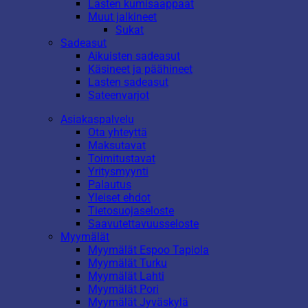
Lasten kumisaappaat
Muut jalkineet
Sukat
Sadeasut
Aikuisten sadeasut
Käsineet ja päähineet
Lasten sadeasut
Sateenvarjot
Asiakaspalvelu
Ota yhteyttä
Maksutavat
Toimitustavat
Yritysmyynti
Palautus
Yleiset ehdot
Tietosuojaseloste
Saavutettavuusseloste
Myymälät
Myymälät Espoo Tapiola
Myymälät Turku
Myymälät Lahti
Myymälät Pori
Myymälät Jyväskylä