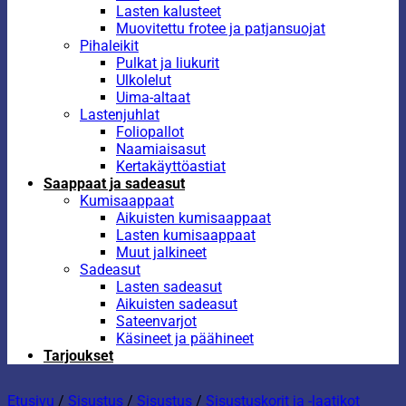
Lasten kalusteet
Muovitettu frotee ja patjansuojat
Pihaleikit
Pulkat ja liukurit
Ulkolelut
Uima-altaat
Lastenjuhlat
Foliopallot
Naamiaisasut
Kertakäyttöastiat
Saappaat ja sadeasut
Kumisaappaat
Aikuisten kumisaappaat
Lasten kumisaappaat
Muut jalkineet
Sadeasut
Lasten sadeasut
Aikuisten sadeasut
Sateenvarjot
Käsineet ja päähineet
Tarjoukset
Etusivu
/
Sisustus
/
Sisustus
/
Sisustuskorit ja -laatikot