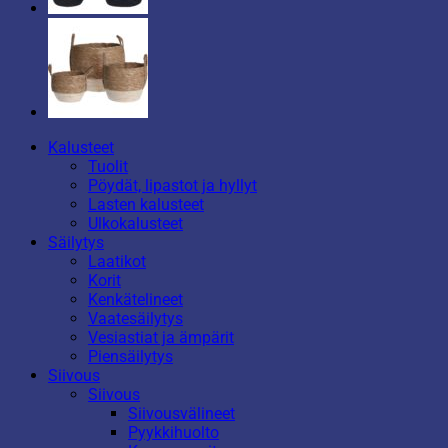
Kalusteet
Tuolit
Pöydät, lipastot ja hyllyt
Lasten kalusteet
Ulkokalusteet
Säilytys
Laatikot
Korit
Kenkätelineet
Vaatesäilytys
Vesiastiat ja ämpärit
Piensäilytys
Siivous
Siivous
Siivousvälineet
Pyykkihuolto