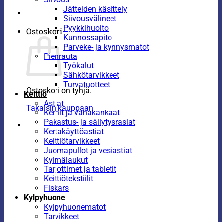
Jätteiden käsittely
Siivousvälineet
Pyykkihuolto
Ostoskori
Kunnossapito
Parveke- ja kynnysmatot
Pienrauta
Työkalut
Sähkötarvikkeet
Turvatuotteet
Ostoskori on tyhjä.
Keittiö
Astiat
Takaisin kauppaan
Kernit ja vahakankaat
Pakastus- ja säilytysrasiat
Kertakäyttöastiat
Keittiötarvikkeet
Juomapullot ja vesiastiat
Kylmälaukut
Tarjottimet ja tabletit
Keittiötekstiilit
Fiskars
Kylpyhuone
Kylpyhuonematot
Tarvikkeet