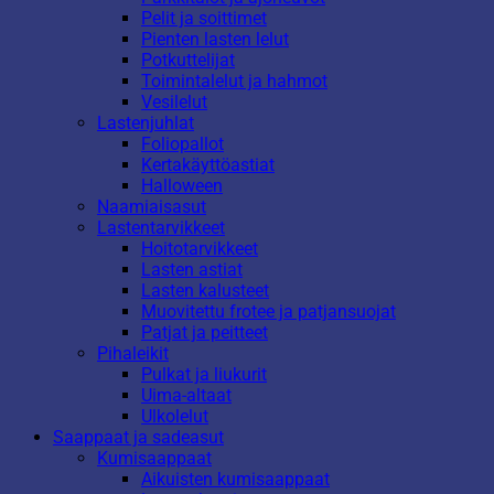
Pelit ja soittimet
Pienten lasten lelut
Potkuttelijat
Toimintalelut ja hahmot
Vesilelut
Lastenjuhlat
Foliopallot
Kertakäyttöastiat
Halloween
Naamiaisasut
Lastentarvikkeet
Hoitotarvikkeet
Lasten astiat
Lasten kalusteet
Muovitettu frotee ja patjansuojat
Patjat ja peitteet
Pihaleikit
Pulkat ja liukurit
Uima-altaat
Ulkolelut
Saappaat ja sadeasut
Kumisaappaat
Aikuisten kumisaappaat