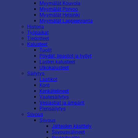
Myymälät Kouvola
Myymälät Porvoo
Myymälät Helsinki
Myymälät Lappeenranta
Historia
Työpaikat
Tiedotteet
Kalusteet
Tuolit
Pöydät, lipastot ja hyllyt
Lasten kalusteet
Ulkokalusteet
Säilytys
Laatikot
Korit
Kenkätelineet
Vaatesäilytys
Vesiastiat ja ämpärit
Piensäilytys
Siivous
Siivous
Jätteiden käsittely
Siivousvälineet
Pyykkihuolto