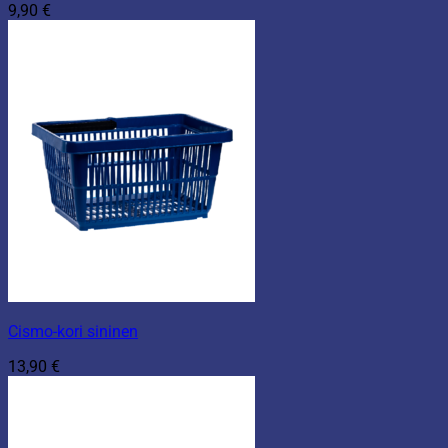
9,90
€
Cismo-kori sininen
13,90
€