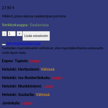
27,90
€
Olkikori, jossa alaosa vaaleampaa punosta.
Verkkokauppa:
Saatavissa
Olkikori
Lisää ostoskoriin
kahvoilla
l-
Myymäläsaatavuus
koko
Tuotteiden myymäläsaldot vaihtelevat, eikä myymäläkohtaista saatavuutta
määrä
voida täysin taata.
Espoo: Tapiola:
Loppu
Helsinki: Herttoniemi:
Vähissä
Helsinki: Iso-Roobertinkatu:
Loppu
Helsinki: Munkkiniemi:
Loppu
Helsinki: Suutarila:
Vähissä
Jyväskyla:
Loppu