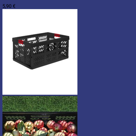
5,90
€