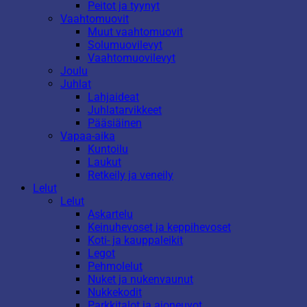
Peitot ja tyynyt
Vaahtomuovit
Muut vaahtomuovit
Solumuovilevyt
Vaahtomuovilevyt
Joulu
Juhlat
Lahjaideat
Juhlatarvikkeet
Pääsiäinen
Vapaa-aika
Kuntoilu
Laukut
Retkeily ja veneily
Lelut
Lelut
Askartelu
Keinuhevoset ja keppihevoset
Koti- ja kauppaleikit
Legot
Pehmolelut
Nuket ja nukenvaunut
Nukkekodit
Parkkitalot ja ajoneuvot