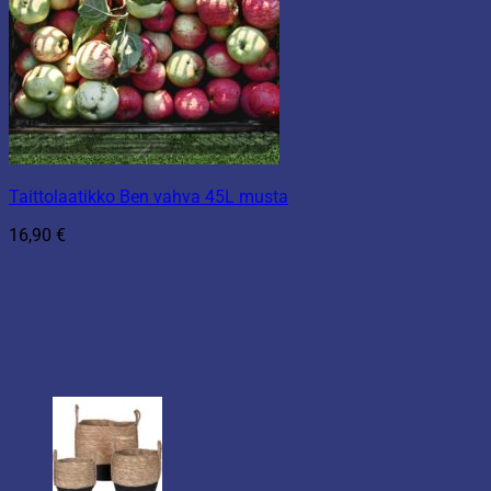
Taittolaatikko Ben vahva 45L musta
16,90
€