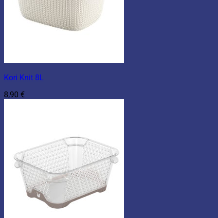
Kori Knit 8L
8,90
€