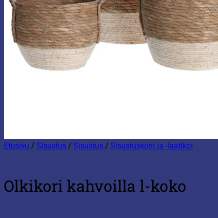
Etusivu
/
Sisustus
/
Sisustus
/
Sisustuskorit ja -laatikot
Olkikori kahvoilla l-koko