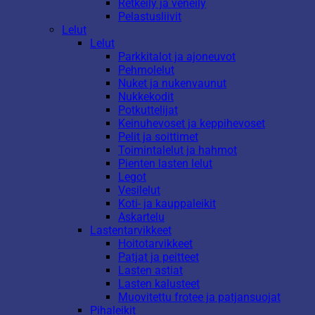
Retkeily ja veneily
Pelastusliivit
Lelut
Lelut
Parkkitalot ja ajoneuvot
Pehmolelut
Nuket ja nukenvaunut
Nukkekodit
Potkuttelijat
Keinuhevoset ja keppihevoset
Pelit ja soittimet
Toimintalelut ja hahmot
Pienten lasten lelut
Legot
Vesilelut
Koti- ja kauppaleikit
Askartelu
Lastentarvikkeet
Hoitotarvikkeet
Patjat ja peitteet
Lasten astiat
Lasten kalusteet
Muovitettu frotee ja patjansuojat
Pihaleikit