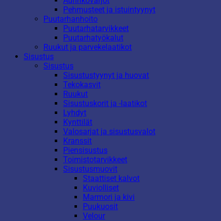
Aurinkovarjot
Pehmusteet ja istuintyynyt
Puutarhanhoito
Puutarhatarvikkeet
Puutarhatyökalut
Ruukut ja parvekelaatikot
Sisustus
Sisustus
Sisustustyynyt ja huovat
Tekokasvit
Ruukut
Sisustuskorit ja -laatikot
Lyhdyt
Kynttilät
Valosarjat ja sisustusvalot
Kranssit
Piensisustus
Toimistotarvikkeet
Sisustusmuovit
Staattiset kalvot
Kuviolliset
Marmori ja kivi
Puukuosit
Velour