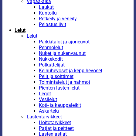
Vapaa-aika
Laukut
Kuntoilu
Retkeily ja veneily
Pelastusliivit
Lelut
Lelut
Parkkitalot ja ajoneuvot
Pehmolelut
Nuket ja nukenvaunut
Nukkekodit
Potkuttelijat
Keinuhevoset ja keppihevoset
Pelit ja soittimet
Toimintalelut ja hahmot
Pienten lasten lelut
Legot
Vesilelut
Koti- ja kauppaleikit
Askartelu
Lastentarvikkeet
Hoitotarvikkeet
Patjat ja peitteet
Lasten astiat