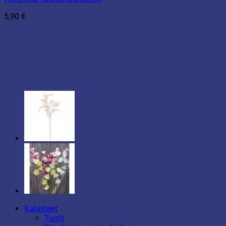
5,90
€
Kalusteet
Tuolit