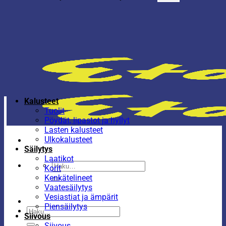
Kalusteet
Tuolit
Pöydät, lipastot ja hyllyt
Lasten kalusteet
Ulkokalusteet
Säilytys
Laatikot
Etsi:
Korit
Kenkätelineet
Vaatesäilytys
Vesiastiat ja ämpärit
Piensäilytys
Etsi:
Siivous
Siivous