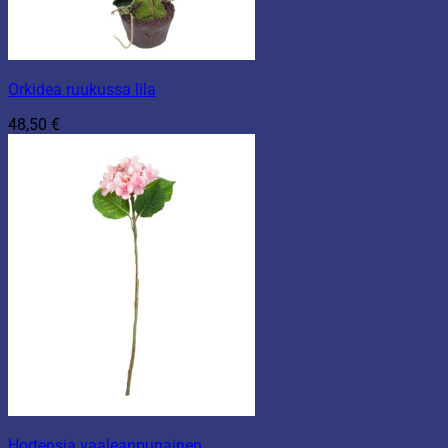
Orkidea ruukussa lila
48,50
€
Hortensia vaaleanpunainen