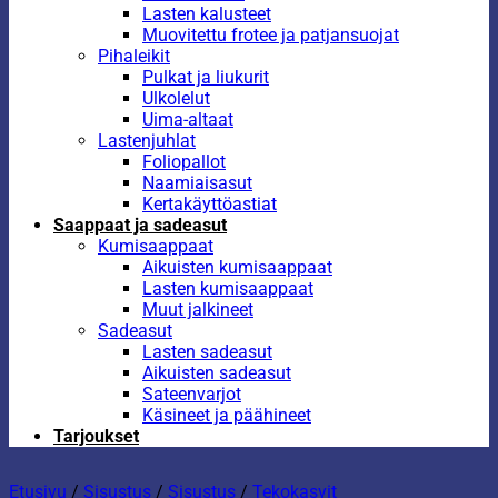
Lasten kalusteet
Muovitettu frotee ja patjansuojat
Pihaleikit
Pulkat ja liukurit
Ulkolelut
Uima-altaat
Lastenjuhlat
Foliopallot
Naamiaisasut
Kertakäyttöastiat
Saappaat ja sadeasut
Kumisaappaat
Aikuisten kumisaappaat
Lasten kumisaappaat
Muut jalkineet
Sadeasut
Lasten sadeasut
Aikuisten sadeasut
Sateenvarjot
Käsineet ja päähineet
Tarjoukset
Etusivu
/
Sisustus
/
Sisustus
/
Tekokasvit