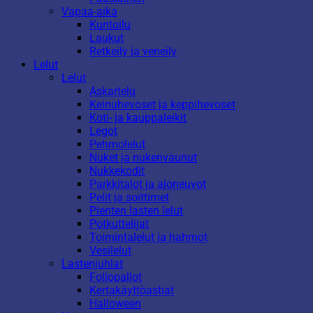
Vapaa-aika
Kuntoilu
Laukut
Retkeily ja veneily
Lelut
Lelut
Askartelu
Keinuhevoset ja keppihevoset
Koti- ja kauppaleikit
Legot
Pehmolelut
Nuket ja nukenvaunut
Nukkekodit
Parkkitalot ja ajoneuvot
Pelit ja soittimet
Pienten lasten lelut
Potkuttelijat
Toimintalelut ja hahmot
Vesilelut
Lastenjuhlat
Foliopallot
Kertakäyttöastiat
Halloween