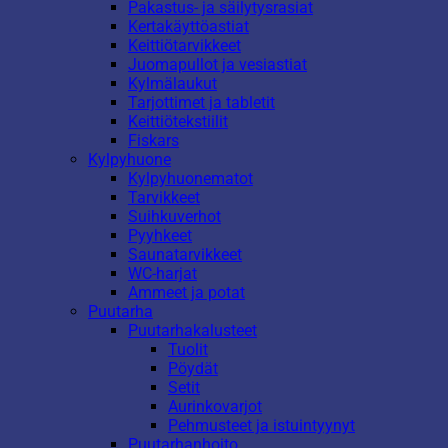
Pakastus- ja säilytysrasiat
Kertakäyttöastiat
Keittiötarvikkeet
Juomapullot ja vesiastiat
Kylmälaukut
Tarjottimet ja tabletit
Keittiötekstiilit
Fiskars
Kylpyhuone
Kylpyhuonematot
Tarvikkeet
Suihkuverhot
Pyyhkeet
Saunatarvikkeet
WC-harjat
Ammeet ja potat
Puutarha
Puutarhakalusteet
Tuolit
Pöydät
Setit
Aurinkovarjot
Pehmusteet ja istuintyynyt
Puutarhanhoito