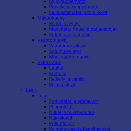
Kylpyhuonematot
Parveke ja kynnysmatot
Liukuestematot ja tarvikkeet
Makuuhuone
Peitot ja tyynyt
Muovitettu frotee ja patjansuojat
Patjat ja varavuoteet
Vaahtomuovit
Vaahtomuovilevyt
Solumuovilevyt
Muut vaahtomuovit
Vapaa-aika
Laukut
Kuntoilu
Retkeily ja veneily
Pelastusliivit
Lelut
Lelut
Parkkitalot ja ajoneuvot
Pehmolelut
Nuket ja nukenvaunut
Nukkekodit
Potkuttelijat
Keinuhevoset ja keppihevoset