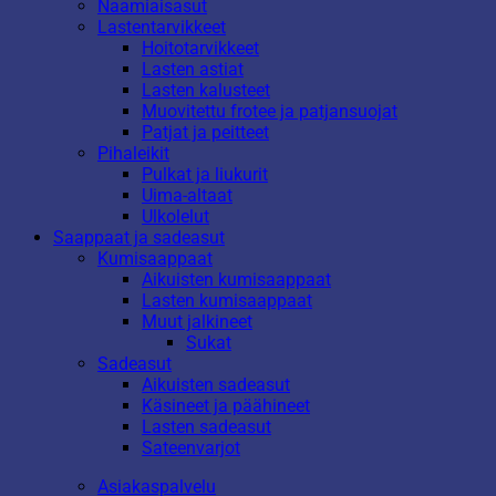
Naamiaisasut
Lastentarvikkeet
Hoitotarvikkeet
Lasten astiat
Lasten kalusteet
Muovitettu frotee ja patjansuojat
Patjat ja peitteet
Pihaleikit
Pulkat ja liukurit
Uima-altaat
Ulkolelut
Saappaat ja sadeasut
Kumisaappaat
Aikuisten kumisaappaat
Lasten kumisaappaat
Muut jalkineet
Sukat
Sadeasut
Aikuisten sadeasut
Käsineet ja päähineet
Lasten sadeasut
Sateenvarjot
Asiakaspalvelu