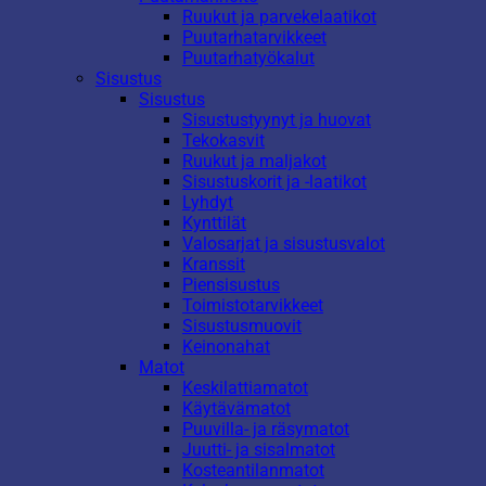
Ruukut ja parvekelaatikot
Puutarhatarvikkeet
Puutarhatyökalut
Sisustus
Sisustus
Sisustustyynyt ja huovat
Tekokasvit
Ruukut ja maljakot
Sisustuskorit ja -laatikot
Lyhdyt
Kynttilät
Valosarjat ja sisustusvalot
Kranssit
Piensisustus
Toimistotarvikkeet
Sisustusmuovit
Keinonahat
Matot
Keskilattiamatot
Käytävämatot
Puuvilla- ja räsymatot
Juutti- ja sisalmatot
Kosteantilanmatot