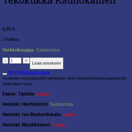
4,90
€
2 kukkaa.
Verkkokauppa:
Saatavissa
Tekokukka
Lisää ostoskoriin
Kaunokainen
määrä
Myymäläsaatavuus
Tuotteiden myymäläsaldot vaihtelevat, eikä myymäläkohtaista saatavuutta
voida täysin taata.
Espoo: Tapiola:
Loppu
Helsinki: Herttoniemi:
Saatavissa
Helsinki: Iso-Roobertinkatu:
Loppu
Helsinki: Munkkiniemi:
Loppu