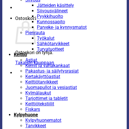
Jätteiden käsittely
Siivousvälineet
Pyykkihuolto
Ostoskori
Kunnossapito
Parveke- ja kynnysmatot
Pienrauta
Työkalut
Sähkötarvikkeet
Turvatuotteet
Ostoskori on tyhjä.
Keittiö
Astiat
Takaisin kauppaan
Kernit ja vahakankaat
Pakastus- ja säilytysrasiat
Kertakäyttöastiat
Keittiötarvikkeet
Juomapullot ja vesiastiat
Kylmälaukut
Tarjottimet ja tabletit
Keittiötekstiilit
Fiskars
Kylpyhuone
Kylpyhuonematot
Tarvikkeet