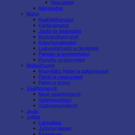
Yksiväriset
Keinonahat
Matot
Keskilattiamatot
Käytävämatot
Juutti- ja sisalmatot
Kosteantilanmatot
Kylpyhuonematot
Liukuestematot ja tarvikkeet
Parveke ja kynnysmatot
Puuvilla- ja räsymatot
Makuuhuone
Muovitettu frotee ja patjansuojat
Patjat ja varavuoteet
Peitot ja tyynyt
Vaahtomuovit
Muut vaahtomuovit
Solumuovilevyt
Vaahtomuovilevyt
Joulu
Juhlat
Lahjaideat
Juhlatarvikkeet
Pääsiäinen