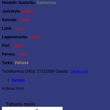
Helsinki: Suutarila:
Saatavissa
Jyväskyla:
Loppu
Kouvola:
Loppu
Lahti:
Loppu
Lappeenranta:
Loppu
Pori:
Loppu
Porvoo:
Loppu
Turku:
Vähissä
Tuotetunnus (SKU):
21322008
Osasto:
Tekokasvit
Kuvaus
Korkeus 26cm.
Tutustu myös