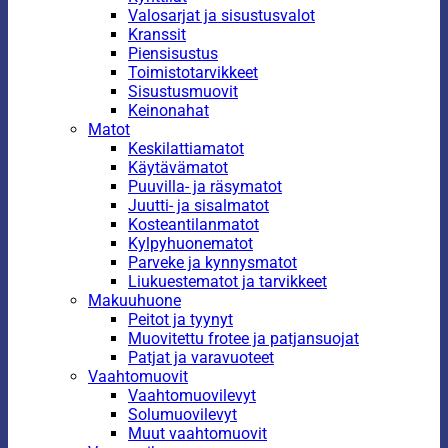
Valosarjat ja sisustusvalot
Kranssit
Piensisustus
Toimistotarvikkeet
Sisustusmuovit
Keinonahat
Matot
Keskilattiamatot
Käytävämatot
Puuvilla- ja räsymatot
Juutti- ja sisalmatot
Kosteantilanmatot
Kylpyhuonematot
Parveke ja kynnysmatot
Liukuestematot ja tarvikkeet
Makuuhuone
Peitot ja tyynyt
Muovitettu frotee ja patjansuojat
Patjat ja varavuoteet
Vaahtomuovit
Vaahtomuovilevyt
Solumuovilevyt
Muut vaahtomuovit