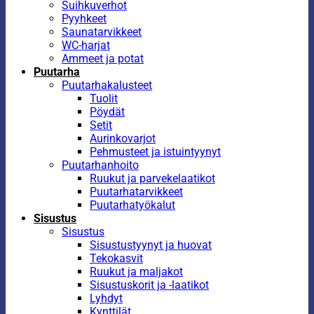
Suihkuverhot
Pyyhkeet
Saunatarvikkeet
WC-harjat
Ammeet ja potat
Puutarha
Puutarhakalusteet
Tuolit
Pöydät
Setit
Aurinkovarjot
Pehmusteet ja istuintyynyt
Puutarhanhoito
Ruukut ja parvekelaatikot
Puutarhatarvikkeet
Puutarhatyökalut
Sisustus
Sisustus
Sisustustyynyt ja huovat
Tekokasvit
Ruukut ja maljakot
Sisustuskorit ja -laatikot
Lyhdyt
Kynttilät