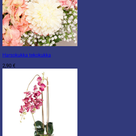
Harsokukka tekokukka
2,90
€