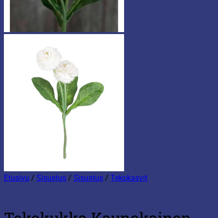
Etusivu
/
Sisustus
/
Sisustus
/
Tekokasvit
Tekokukka Kaunokainen