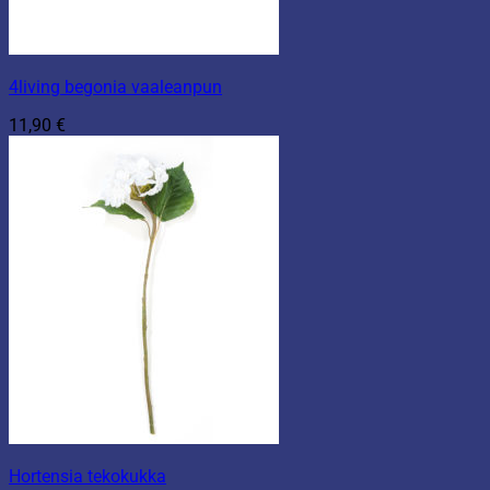
4living begonia vaaleanpun
11,90
€
Hortensia tekokukka