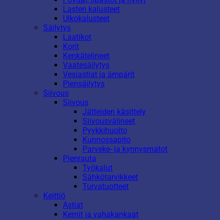
Lasten kalusteet
Ulkokalusteet
Säilytys
Laatikot
Korit
Kenkätelineet
Vaatesäilytys
Vesiastiat ja ämpärit
Piensäilytys
Siivous
Siivous
Jätteiden käsittely
Siivousvälineet
Pyykkihuolto
Kunnossapito
Parveke- ja kynnysmatot
Pienrauta
Työkalut
Sähkötarvikkeet
Turvatuotteet
Keittiö
Astiat
Kernit ja vahakankaat