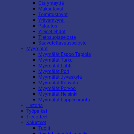
Ota yhteyttä
Maksutavat
Toimitustavat
Yritysmyynti
Palautus
Yleiset ehdot
Tietosuojaseloste
Saavutettavuusseloste
Myymälät
Myymälät Espoo Tapiola
Myymälät Turku
Myymälät Lahti
Myymälät Pori
Myymälät Jyväskylä
Myymälät Kouvola
Myymälät Porvoo
Myymälät Helsinki
Myymälät Lappeenranta
Historia
Työpaikat
Tiedotteet
Kalusteet
Tuolit
Pöydät, lipastot ja hyllyt