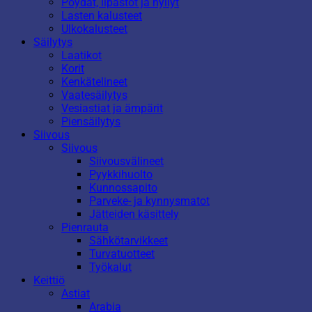
Pöydät, lipastot ja hyllyt
Lasten kalusteet
Ulkokalusteet
Säilytys
Laatikot
Korit
Kenkätelineet
Vaatesäilytys
Vesiastiat ja ämpärit
Piensäilytys
Siivous
Siivous
Siivousvälineet
Pyykkihuolto
Kunnossapito
Parveke- ja kynnysmatot
Jätteiden käsittely
Pienrauta
Sähkötarvikkeet
Turvatuotteet
Työkalut
Keittiö
Astiat
Arabia