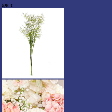
5,90
€