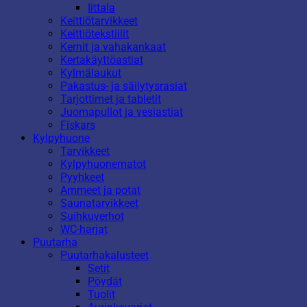
Iittala
Keittiötarvikkeet
Keittiötekstiilit
Kernit ja vahakankaat
Kertakäyttöastiat
Kylmälaukut
Pakastus- ja säilytysrasiat
Tarjottimet ja tabletit
Juomapullot ja vesiastiat
Fiskars
Kylpyhuone
Tarvikkeet
Kylpyhuonematot
Pyyhkeet
Ammeet ja potat
Saunatarvikkeet
Suihkuverhot
WC-harjat
Puutarha
Puutarhakalusteet
Setit
Pöydät
Tuolit