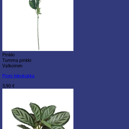
Pinkki
Tumma pinkki
Valkoinen
Pioni tekokukka
5,90
€