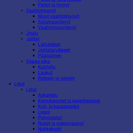
Peitot ja tyynyt
Vaahtomuovit
Muut vaahtomuovit
Solumuovilevyt
Vaahtomuovilevyt
Joulu
Juhlat
Lahjaideat
Juhlatarvikkeet
Pääsiäinen
Vapaa-aika
Kuntoilu
Laukut
Retkeily ja veneily
Lelut
Lelut
Askartelu
Keinuhevoset ja keppihevoset
Koti- ja kauppaleikit
Legot
Pehmolelut
Nuket ja nukenvaunut
Nukkekodit