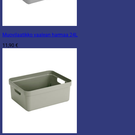
Muovilaatikko vaalean harmaa 24L
11,90
€