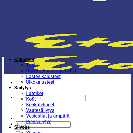
Kalusteet
Tuolit
Pöydät, lipastot ja hyllyt
Lasten kalusteet
Ulkokalusteet
Säilytys
Laatikot
Etsi:
Korit
Kenkätelineet
Vaatesäilytys
Vesiastiat ja ämpärit
Piensäilytys
Etsi:
Siivous
Siivous