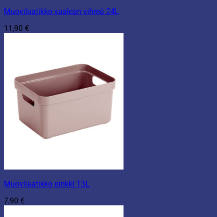
Muovilaatikko vaalean vihreä 24L
11,90
€
Muovilaatikko pinkki 13L
7,90
€