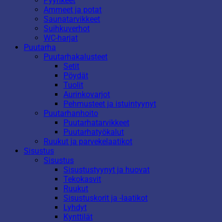
Pyyhkeet
Ammeet ja potat
Saunatarvikkeet
Suihkuverhot
WC-harjat
Puutarha
Puutarhakalusteet
Setit
Pöydät
Tuolit
Aurinkovarjot
Pehmusteet ja istuintyynyt
Puutarhanhoito
Puutarhatarvikkeet
Puutarhatyökalut
Ruukut ja parvekelaatikot
Sisustus
Sisustus
Sisustustyynyt ja huovat
Tekokasvit
Ruukut
Sisustuskorit ja -laatikot
Lyhdyt
Kynttilät