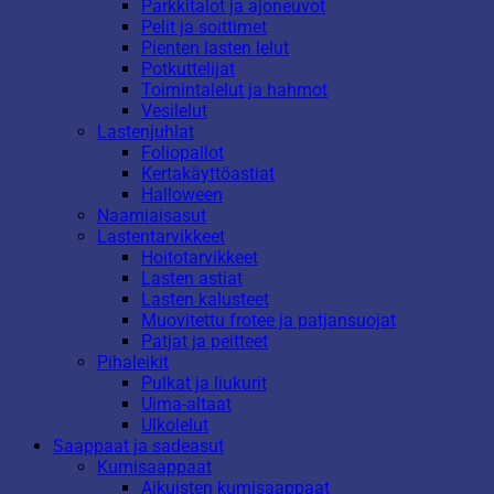
Parkkitalot ja ajoneuvot
Pelit ja soittimet
Pienten lasten lelut
Potkuttelijat
Toimintalelut ja hahmot
Vesilelut
Lastenjuhlat
Foliopallot
Kertakäyttöastiat
Halloween
Naamiaisasut
Lastentarvikkeet
Hoitotarvikkeet
Lasten astiat
Lasten kalusteet
Muovitettu frotee ja patjansuojat
Patjat ja peitteet
Pihaleikit
Pulkat ja liukurit
Uima-altaat
Ulkolelut
Saappaat ja sadeasut
Kumisaappaat
Aikuisten kumisaappaat