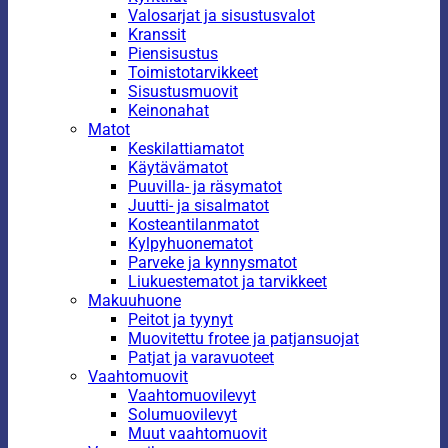
Valosarjat ja sisustusvalot
Kranssit
Piensisustus
Toimistotarvikkeet
Sisustusmuovit
Keinonahat
Matot
Keskilattiamatot
Käytävämatot
Puuvilla- ja räsymatot
Juutti- ja sisalmatot
Kosteantilanmatot
Kylpyhuonematot
Parveke ja kynnysmatot
Liukuestematot ja tarvikkeet
Makuuhuone
Peitot ja tyynyt
Muovitettu frotee ja patjansuojat
Patjat ja varavuoteet
Vaahtomuovit
Vaahtomuovilevyt
Solumuovilevyt
Muut vaahtomuovit