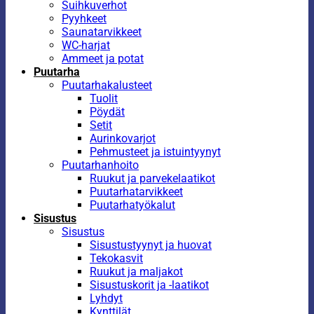
Suihkuverhot
Pyyhkeet
Saunatarvikkeet
WC-harjat
Ammeet ja potat
Puutarha
Puutarhakalusteet
Tuolit
Pöydät
Setit
Aurinkovarjot
Pehmusteet ja istuintyynyt
Puutarhanhoito
Ruukut ja parvekelaatikot
Puutarhatarvikkeet
Puutarhatyökalut
Sisustus
Sisustus
Sisustustyynyt ja huovat
Tekokasvit
Ruukut ja maljakot
Sisustuskorit ja -laatikot
Lyhdyt
Kynttilät