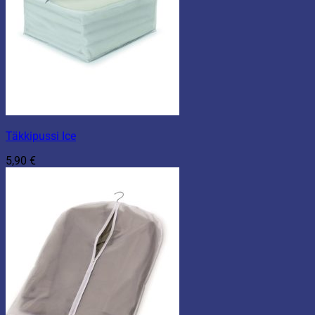
Täkkipussi Ice
5,90
€