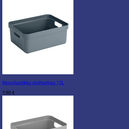
Muovilaatikko siniharmaa 13L
7,90
€