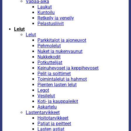
Vapaa-aika
Laukut
Kuntoilu
Retkeily ja veneily
Pelastusliivit
Lelut
Lelut
Parkkitalot ja ajoneuvot
Pehmolelut
Nuket ja nukenvaunut
Nukkekodit
Potkuttelijat
Keinuhevoset ja keppihevoset
Pelit ja soittimet
Toimintalelut ja hahmot
Pienten lasten lelut
Legot
Vesilelut
Koti- ja kauppaleikit
Askartelu
Lastentarvikkeet
Hoitotarvikkeet
Patjat ja peitteet
Lasten astiat