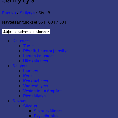
Etusivu
/
Säilytys
/
Sivu 8
Sorted
Näytetään tulokset 561–601 / 601
by
latest
Kalusteet
Tuolit
Pöydät, lipastot ja hyllyt
Lasten kalusteet
Ulkokalusteet
Säilytys
Laatikot
Korit
Kenkätelineet
Vaatesäilytys
Vesiastiat ja ämpärit
Piensäilytys
Siivous
Siivous
Siivousvälineet
Pyykkihuolto