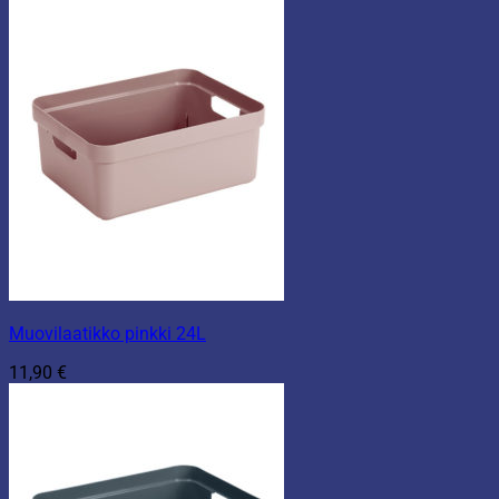
Muovilaatikko pinkki 24L
11,90
€