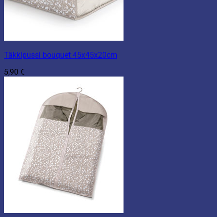
Täkkipussi bouquet 45x45x20cm
5,90
€