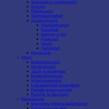
Valosarjat ja sisustusvalot
Kranssit
Piensisustus
Toimistotarvikkeet
Sisustusmuovit
Staattiset kalvot
Kuviolliset
Marmori ja kivi
Puukuosit
Velour
Yksiväriset
Keinonahat
Matot
Keskilattiamatot
Käytävämatot
Juutti- ja sisalmatot
Kosteantilanmatot
Kylpyhuonematot
Liukuestematot ja tarvikkeet
Parveke ja kynnysmatot
Puuvilla- ja räsymatot
Makuuhuone
Muovitettu frotee ja patjansuojat
Patjat ja varavuoteet