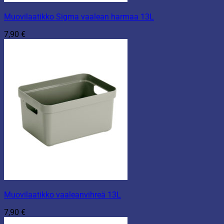
Muovilaatikko Sigma vaalean harmaa 13L
7,90
€
Muovilaatikko vaaleanvihreä 13L
7,90
€