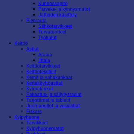
Kunnossapito
Parveke- ja kynnysmatot
Jätteiden käsittely
Pienrauta
Sähkötarvikkeet
Turvatuotteet
Työkalut
Keittiö
Astiat
Arabia
Iittala
Keittiötarvikkeet
Keittiötekstiilit
Kernit ja vahakankaat
Kertakäyttöastiat
Kylmälaukut
Pakastus- ja säilytysrasiat
Tarjottimet ja tabletit
Juomapullot ja vesiastiat
Fiskars
Kylpyhuone
Tarvikkeet
Kylpyhuonematot