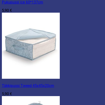
Pukupussi ice 60*137cm
5,90
€
Täkkipussi Tweed 45x45x20cm
5,90
€