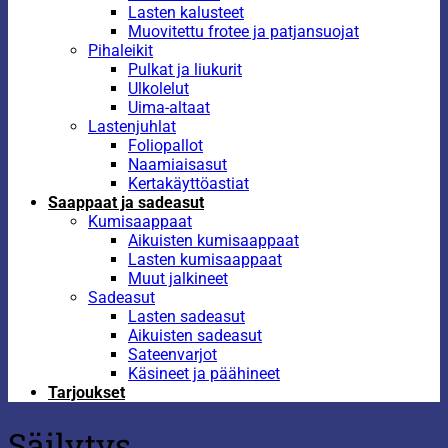
Lasten kalusteet
Muovitettu frotee ja patjansuojat
Pihaleikit
Pulkat ja liukurit
Ulkolelut
Uima-altaat
Lastenjuhlat
Foliopallot
Naamiaisasut
Kertakäyttöastiat
Saappaat ja sadeasut
Kumisaappaat
Aikuisten kumisaappaat
Lasten kumisaappaat
Muut jalkineet
Sadeasut
Lasten sadeasut
Aikuisten sadeasut
Sateenvarjot
Käsineet ja päähineet
Tarjoukset
Säilytys