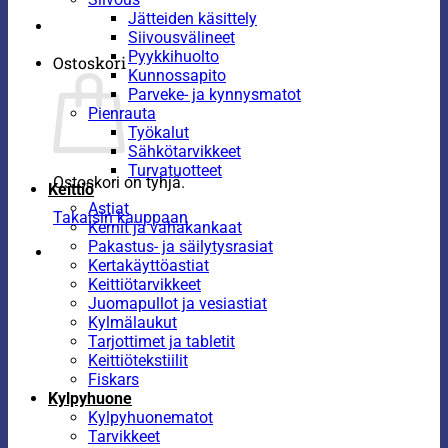
Jätteiden käsittely
Siivousvälineet
Pyykkihuolto
Ostoskori
Kunnossapito
Parveke- ja kynnysmatot
Pienrauta
Työkalut
Sähkötarvikkeet
Turvatuotteet
Ostoskori on tyhjä.
Keittiö
Astiat
Takaisin kauppaan
Kernit ja vahakankaat
Pakastus- ja säilytysrasiat
Kertakäyttöastiat
Keittiötarvikkeet
Juomapullot ja vesiastiat
Kylmälaukut
Tarjottimet ja tabletit
Keittiötekstiilit
Fiskars
Kylpyhuone
Kylpyhuonematot
Tarvikkeet