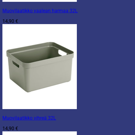
Muovilaatikko vaalean harmaa 32L
14,90
€
Muovilaatikko vihreä 32L
14,90
€