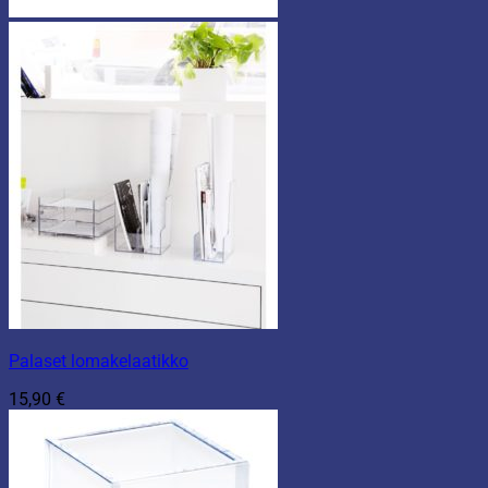
Palaset lomakelaatikko
15,90
€