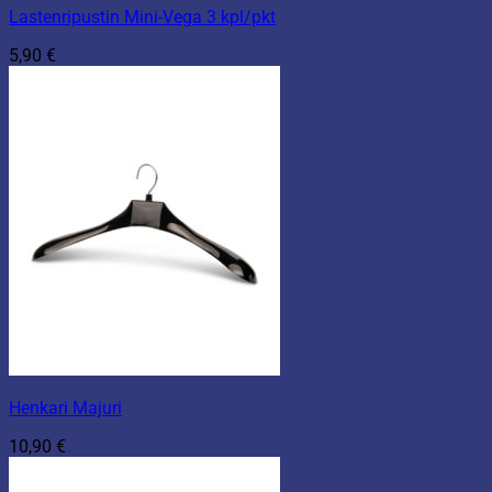
Lastenripustin Mini-Vega 3 kpl/pkt
5,90
€
Henkari Majuri
10,90
€