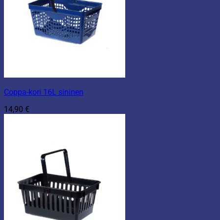
Coppa-kori 16L sininen
14,90
€