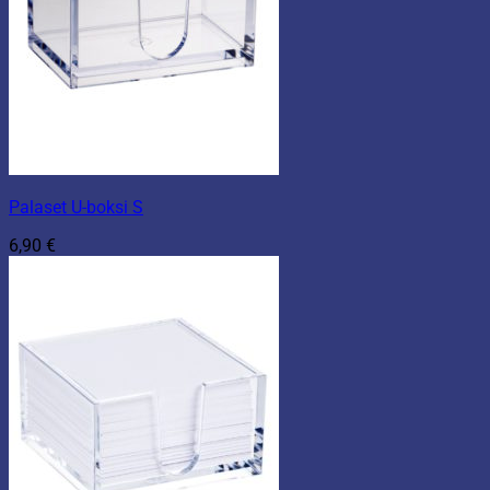
Palaset U-boksi S
6,90
€