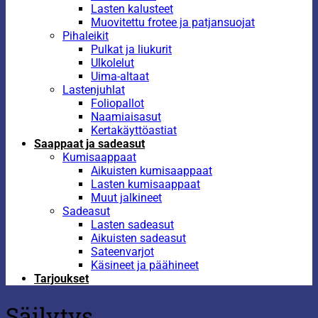
Lasten kalusteet
Muovitettu frotee ja patjansuojat
Pihaleikit
Pulkat ja liukurit
Ulkolelut
Uima-altaat
Lastenjuhlat
Foliopallot
Naamiaisasut
Kertakäyttöastiat
Saappaat ja sadeasut
Kumisaappaat
Aikuisten kumisaappaat
Lasten kumisaappaat
Muut jalkineet
Sadeasut
Lasten sadeasut
Aikuisten sadeasut
Sateenvarjot
Käsineet ja päähineet
Tarjoukset
Säilytys