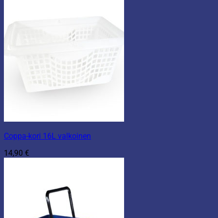
Coppa-kori 16L valkoinen
14,90
€