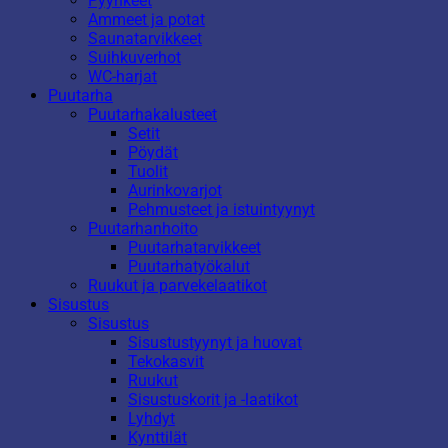
Pyyhkeet
Ammeet ja potat
Saunatarvikkeet
Suihkuverhot
WC-harjat
Puutarha
Puutarhakalusteet
Setit
Pöydät
Tuolit
Aurinkovarjot
Pehmusteet ja istuintyynyt
Puutarhanhoito
Puutarhatarvikkeet
Puutarhatyökalut
Ruukut ja parvekelaatikot
Sisustus
Sisustus
Sisustustyynyt ja huovat
Tekokasvit
Ruukut
Sisustuskorit ja -laatikot
Lyhdyt
Kynttilät