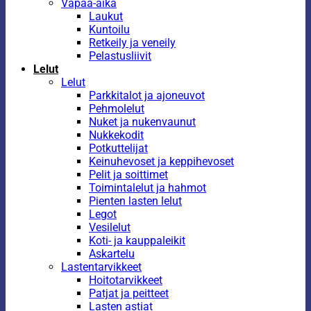
Vapaa-aika
Laukut
Kuntoilu
Retkeily ja veneily
Pelastusliivit
Lelut
Lelut
Parkkitalot ja ajoneuvot
Pehmolelut
Nuket ja nukenvaunut
Nukkekodit
Potkuttelijat
Keinuhevoset ja keppihevoset
Pelit ja soittimet
Toimintalelut ja hahmot
Pienten lasten lelut
Legot
Vesilelut
Koti- ja kauppaleikit
Askartelu
Lastentarvikkeet
Hoitotarvikkeet
Patjat ja peitteet
Lasten astiat