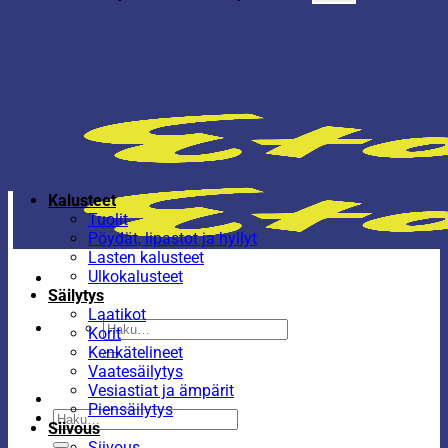
Kalusteet
Tuolit
Pöydät, lipastot ja hyllyt
Lasten kalusteet
Ulkokalusteet
Säilytys
Laatikot
Etsi:
Korit
Kenkätelineet
Vaatesäilytys
Vesiastiat ja ämpärit
Piensäilytys
Etsi:
Siivous
Siivous