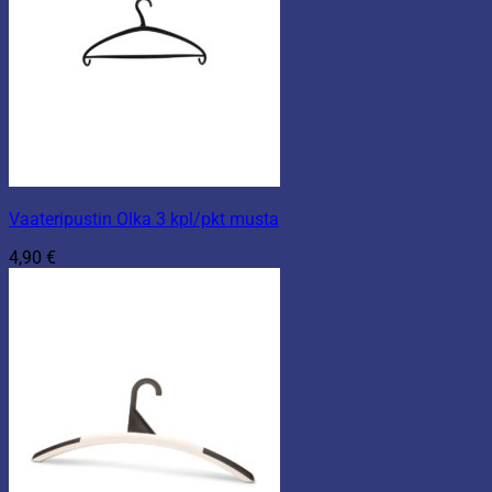
Vaateripustin Olka 3 kpl/pkt musta
4,90
€