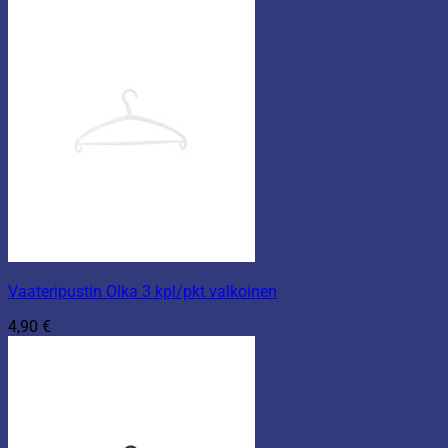
Vaateripustin Olka 3 kpl/pkt valkoinen
4,90
€