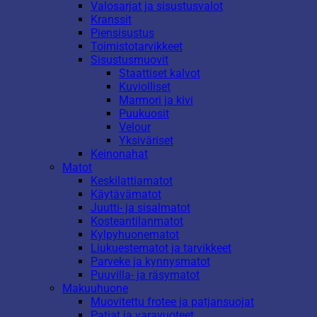
Valosarjat ja sisustusvalot
Kranssit
Piensisustus
Toimistotarvikkeet
Sisustusmuovit
Staattiset kalvot
Kuviolliset
Marmori ja kivi
Puukuosit
Velour
Yksiväriset
Keinonahat
Matot
Keskilattiamatot
Käytävämatot
Juutti- ja sisalmatot
Kosteantilanmatot
Kylpyhuonematot
Liukuestematot ja tarvikkeet
Parveke ja kynnysmatot
Puuvilla- ja räsymatot
Makuuhuone
Muovitettu frotee ja patjansuojat
Patjat ja varavuoteet