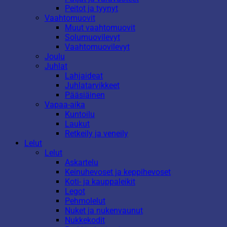
Peitot ja tyynyt
Vaahtomuovit
Muut vaahtomuovit
Solumuovilevyt
Vaahtomuovilevyt
Joulu
Juhlat
Lahjaideat
Juhlatarvikkeet
Pääsiäinen
Vapaa-aika
Kuntoilu
Laukut
Retkeily ja veneily
Lelut
Lelut
Askartelu
Keinuhevoset ja keppihevoset
Koti- ja kauppaleikit
Legot
Pehmolelut
Nuket ja nukenvaunut
Nukkekodit