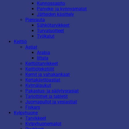
Kunnossapito
Parveke- ja kynnysmatot
Jätteiden käsittely
Pienrauta
Sähkötarvikkeet
Turvatuotteet
Työkalut
Keittiö
Astiat
Arabia
Iittala
Keittiötarvikkeet
Keittiötekstiilit
Kernit ja vahakankaat
Kertakäyttöastiat
Kylmälaukut
Pakastus- ja säilytysrasiat
Tarjottimet ja tabletit
Juomapullot ja vesiastiat
Fiskars
Kylpyhuone
Tarvikkeet
Kylpyhuonematot