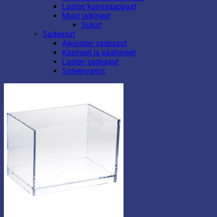
Lasten kumisaappaat
Muut jalkineet
Sukat
Sadeasut
Aikuisten sadeasut
Käsineet ja päähineet
Lasten sadeasut
Sateenvarjot