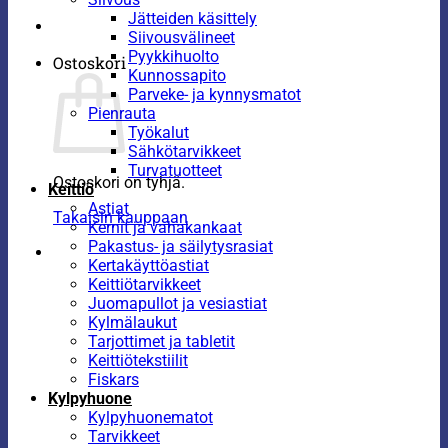
Jätteiden käsittely
Siivousvälineet
Pyykkihuolto
Ostoskori
Kunnossapito
Parveke- ja kynnysmatot
Pienrauta
Työkalut
Sähkötarvikkeet
Turvatuotteet
Ostoskori on tyhjä.
Keittiö
Astiat
Takaisin kauppaan
Kernit ja vahakankaat
Pakastus- ja säilytysrasiat
Kertakäyttöastiat
Keittiötarvikkeet
Juomapullot ja vesiastiat
Kylmälaukut
Tarjottimet ja tabletit
Keittiötekstiilit
Fiskars
Kylpyhuone
Kylpyhuonematot
Tarvikkeet