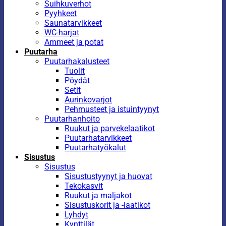
Suihkuverhot
Pyyhkeet
Saunatarvikkeet
WC-harjat
Ammeet ja potat
Puutarha
Puutarhakalusteet
Tuolit
Pöydät
Setit
Aurinkovarjot
Pehmusteet ja istuintyynyt
Puutarhanhoito
Ruukut ja parvekelaatikot
Puutarhatarvikkeet
Puutarhatyökalut
Sisustus
Sisustus
Sisustustyynyt ja huovat
Tekokasvit
Ruukut ja maljakot
Sisustuskorit ja -laatikot
Lyhdyt
Kynttilät