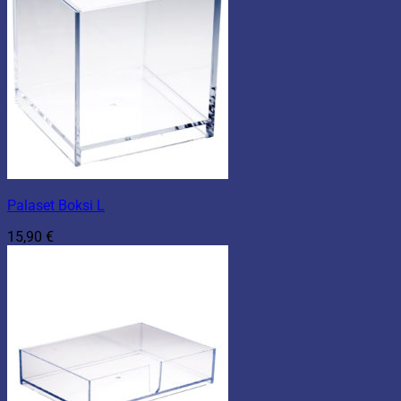
Palaset Boksi L
15,90
€