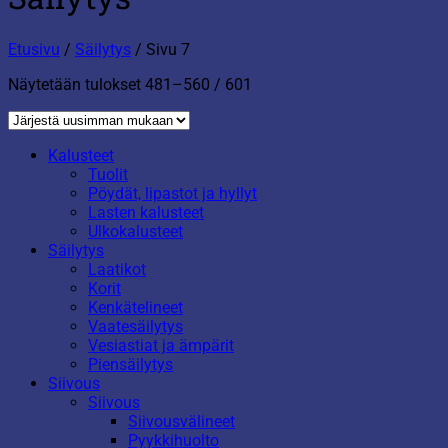
Etusivu
/
Säilytys
/
Sivu 7
Sorted
Näytetään tulokset 481–560 / 601
by
latest
Kalusteet
Tuolit
Pöydät, lipastot ja hyllyt
Lasten kalusteet
Ulkokalusteet
Säilytys
Laatikot
Korit
Kenkätelineet
Vaatesäilytys
Vesiastiat ja ämpärit
Piensäilytys
Siivous
Siivous
Siivousvälineet
Pyykkihuolto