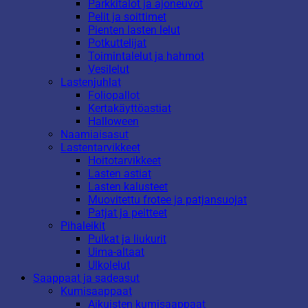
Parkkitalot ja ajoneuvot
Pelit ja soittimet
Pienten lasten lelut
Potkuttelijat
Toimintalelut ja hahmot
Vesilelut
Lastenjuhlat
Foliopallot
Kertakäyttöastiat
Halloween
Naamiaisasut
Lastentarvikkeet
Hoitotarvikkeet
Lasten astiat
Lasten kalusteet
Muovitettu frotee ja patjansuojat
Patjat ja peitteet
Pihaleikit
Pulkat ja liukurit
Uima-altaat
Ulkolelut
Saappaat ja sadeasut
Kumisaappaat
Aikuisten kumisaappaat