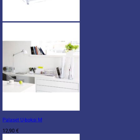
Palaset U-boksi M
12,90
€