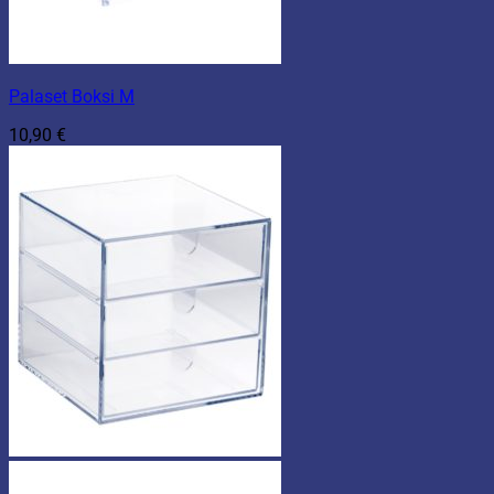
Palaset Boksi M
10,90
€