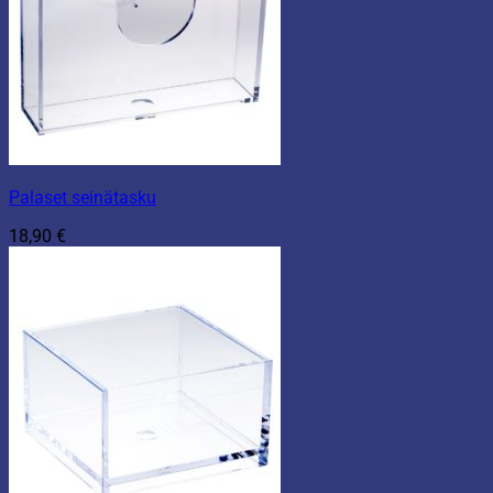
Palaset seinätasku
18,90
€