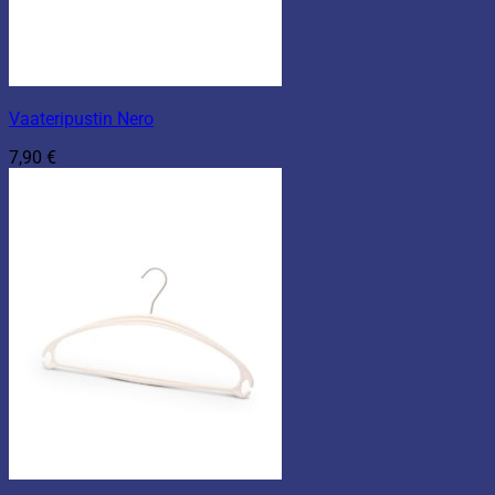
Vaateripustin Nero
7,90
€