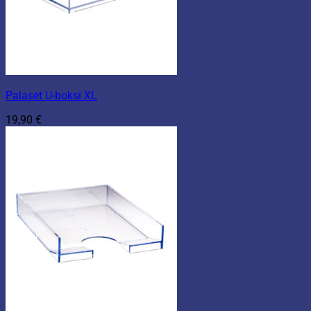
Palaset U-boksi XL
19,90
€