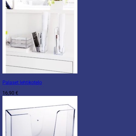
Palaset lehtikotelo
16,90
€