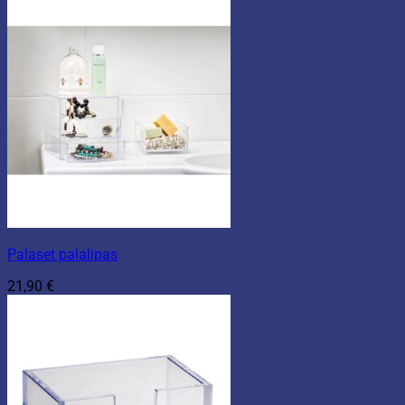
Palaset palalipas
21,90
€