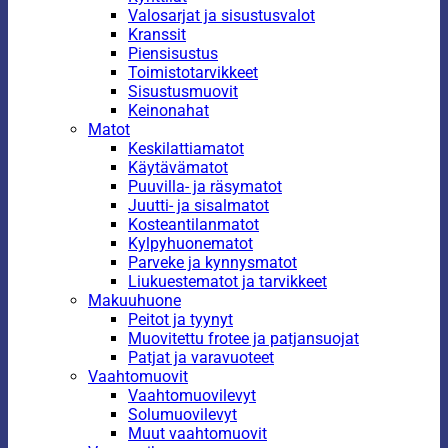
Valosarjat ja sisustusvalot
Kranssit
Piensisustus
Toimistotarvikkeet
Sisustusmuovit
Keinonahat
Matot
Keskilattiamatot
Käytävämatot
Puuvilla- ja räsymatot
Juutti- ja sisalmatot
Kosteantilanmatot
Kylpyhuonematot
Parveke ja kynnysmatot
Liukuestematot ja tarvikkeet
Makuuhuone
Peitot ja tyynyt
Muovitettu frotee ja patjansuojat
Patjat ja varavuoteet
Vaahtomuovit
Vaahtomuovilevyt
Solumuovilevyt
Muut vaahtomuovit